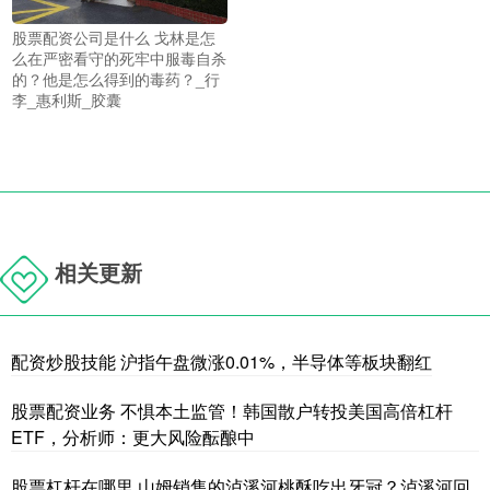
股票配资公司是什么 戈林是怎
么在严密看守的死牢中服毒自杀
的？他是怎么得到的毒药？_行
李_惠利斯_胶囊
相关更新
配资炒股技能 沪指午盘微涨0.01%，半导体等板块翻红
股票配资业务 不惧本土监管！韩国散户转投美国高倍杠杆
ETF，分析师：更大风险酝酿中
股票杠杆在哪里 山姆销售的泸溪河桃酥吃出牙冠？泸溪河回