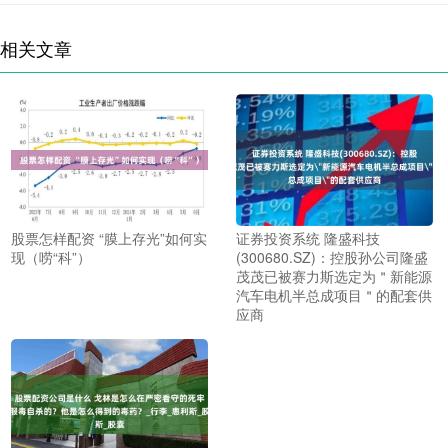
相关文章
股票怎样配资 “膜上存光”如何实
证券投资系统 隆盛科技
现（唠“科”）
(300680.SZ)：控股孙公司隆盛
茂茂已被赛力斯选定为＂新能源
汽车电机半总成项目＂的配套供
应商