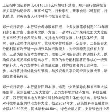
上证报中国证券网讯4月16日什么叫加杠杆炒股，郑州银行披露投资
者关系活动记录表，董事长赵飞，行长李红，董事会秘书韩慧丽，行
长助理、财务负责人张厚林等与投资者交流。
郑州银行表示，本行综合考虑股东回报、业务发展需求制定2024年度
利润分配方案，主要考虑以下方面：一是本行近年来持续加大力度服
务省市经济社会发展大局，支持地方经济发展，让利实体经济。同
时，银行业整体息差收窄，营收水平暂时受到一定影响。二是留存未
分配利润有利于进一步增强风险抵御能力，为经营稳定提供有力保
障。三是为提高资本支撑能力，需要以利润留存进行内源性补充，以
确保资本充足率保持适当水平，留存的未分配利润将用作核心一级资
本的补充，有力支撑本行高质量发展，维护投资者的长远利益。下一
步，本行将持续优化分红节奏，与投资者共享公司经营发展成果，增
强投资者获得感。
郑州银行表示，本行坚持回归本源，锚定中央政策导向和省市重大战
略部署，聚焦金融“五篇大文章”，全力支持地方经济发展。科技金融
方面，践行河南省地方政策性科创金融运营主体使命担当，持续加大
对科技型企业的精准支持力度，截至2024年末，政策性科创金融贷款
余额482.69亿元，同比增长44.50%。绿色金融方面，支持绿色行业发