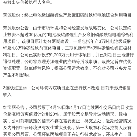
被移出失信被执行人名单。
芳源股份：终止电池级碳酸锂生产及废旧磷酸铁锂电池综合利用项目
芳源股份公告，由于市场环境和公司经营发展战略变化，公司决定终
止投资不超过30亿元的“电池级碳酸锂生产及废旧磷酸铁锂电池综合利
用项目”。该项目原计划分两期建设，一期包括年产3万吨电池级碳酸
锂及4.6万吨磷酸铁前驱体项目，二期包括年产4万吨磷酸铁锂正极材
料项目。公司已实际投资9,700万元用于该项目，并已对项目土地进行
退储处理。公司将办理芳源锂业的注销等后续事项。该决定旨在优化
资源配置、降低经营风险，提高公司运营效率，不会对公司业务发展
产生不利影响。
3连板红宝丽：公司环氧丙烷项目正在进行技术改造 目前未形成销售
收入
红宝丽公告，公司股票于4月16日和4月17日连续两个交易日内日收盘
价格涨幅偏离值累计达到20%，属于股票交易异常波动情形。经核
实，公司前期披露的信息不存在需要更正、补充之处，近期经营情况
及内外部经营环境没有发生重大变化，第一大股东和实际控制人没有
买卖公司股票。公司环氧丙烷项目正在进行技术改造，还未生产，目