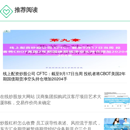
推荐阅读
线上配资炒股公司 CFTC：截至9月17日当周 投机者将CBOT美国2年
期国债期货净空头持仓增加20204手
在线炒股放大网站 汉商集团拟购武汉客厅项目艺术大
厦B栋，交易作价尚未确定
炒股杠杆怎么收费 员工误导性表述、风控流于形式，
东方汇金期货被暂停期货经纪业务新开户三个月