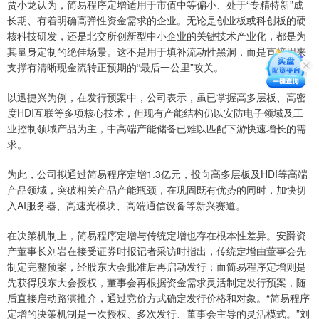
贾小龙认为，简易程序定增适用于市值中等偏小、处于“专精特新”成
长期、有着明确高弹性资金需求的企业。无论是创业板或科创板的硬
核科技研发，还是北交所创新型中小企业的关键技术产业化，都是为
其量身定制的绝佳场景。这不是用于填补流动性黑洞，而是直接用来
支撑有清晰现金流转正预期的“最后一公里”攻关。
以迅捷兴为例，在发行预案中，公司表示，虽已掌握高多层板、高密
度HDI互联等多项核心技术，但现有产能结构仍以安防电子领域及工
业控制领域产品为主，中高端产能储备已难以匹配下游快速增长的需
求。
为此，公司拟通过简易程序定增1.3亿元，投向高多层板及HDI等高端
产品领域，突破相关产品产能瓶颈，在巩固既有优势的同时，加快切
入AI服务器、高速光模块、高端通信设备等新兴赛道。
在决策机制上，简易程序定增与传统定增也存在根本性差异。安爵资
产董事长刘岩在接受证券时报记者采访时指出，传统定增由董事会先
制定完整预案，经股东大会批准后再启动发行；而简易程序定增则是
先获得股东大会授权，董事会再根据资金需求灵活制定发行预案，随
后直接启动路演推介，通过竞价方式确定发行价格和对象。“简易程序
定增的决策机制是一次授权、多次发行、董事会主导的灵活模式。”刘