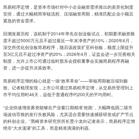
简易程序定增，是资本市场针对中小企业融资需求推出的差异化制度
安排，通过大幅精简审核流程、压缩融资周期，精准匹配企业小额且
紧急的资金需求。
回溯发展历程，该机制于2014年率先在创业板试点，初期要求融资额
度不超过5000万元且不超过最近一年末净资产的10%；2020年6月，
深交所优化创业板简易程序，随后该政策扩至科创板，额度上限提升
至3亿元且不超过净资产的20%；2026年4月，证监会进一步完善相关
制度，允许上市公司通过临时股东会授权董事会实施简易程序再融
资，进一步提升决策效率。
简易程序定增的核心就是一场“效率革命”——审核周期被压缩到极
致。记者梳理发现，上市公司通过简易程序定增，从交易所受理到上
市平均仅用时46天，远低于普通程序约200天的平均用时。
“企业快速增发募资能够在产业窗口期精准‘抢跑’，大幅降低因二级市
场波动导致的发行失败风险，尤其适合需要快速捕获研发或扩产节点
的科创企业。”黑崎资本研究所所长贾小龙向记者表示，简易程序定增
绝非“大水漫灌”的工具，而是精准滴灌的利器。