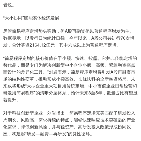
岩说。
“大小协同”赋能实体经济发展
尽管简易程序定增势头强劲，但A股再融资仍以普通程序增发为主。
数据显示，以发行日为统计口径，今年以来，A股公司共进行70次增
发，合计募资2164.12亿元，其中六成以上为普通程序定增。
“简易程序定增的核心价值在于小额、快速、按需。它并非传统定增的
替代品，而是专门为解决创新型中小企业小额、高频、紧急融资痛点
而设计的差异化工具。”刘岩表示，简易程序定增将引发A股再融资市
场的结构性变革，推动形成小额高效、扶优扶科的全新融资格局。未
来或将形成“大型企业重大项目用传统定增、中小市值企业日常经营和
研发用简易程序”的清晰分层体系，预计未来3至5年，数量占比有望显
著提升。
对于科技创新型企业，刘岩指出，简易程序定增完美匹配了研发投入
周期长、风险高、需求持续的特点，能够快速响应技术突破后的产业
化需求，降低创新风险，并与轻资产、高研发投入政策形成协同效
应，构建起“研发—融资—再研发”的良性循环。