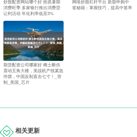
炒股配资网站哪个好 抢抓暑期
网络炒股杠杆平台 新股申购中
消费旺季 多家银行推出消费贷
签秘籍：掌握技巧，提高中签率
让利活动 年化利率低至3%
期货配资公司哪家好 稀土断供
震动五角大楼，美战机产线紧急
停摆，中国反制直击七寸！​​_管
制_美国_芯片
相关更新