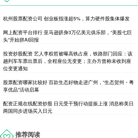
杭州股票配资公司 创业板指涨超5%，算力硬件股集体爆发
网上配资平台排行 亚马逊跻身3万亿美元俱乐部，“美股七巨
头”开始拼AI回报
投资炒股配资 艺人李权哲被曝高铁占座，铁路部门回应：该
趟列车车票出票后，全程座位无变更；主办方曾称未收到座
位变更通知
股票配资哪家比较好 百款生态好物走进广州，“生态贺州・粤
享优品”活动启幕
配资正规在线配资炒股 日元受干预行动提振上涨 消息称美日
两国同步进场买入日元
推荐阅读