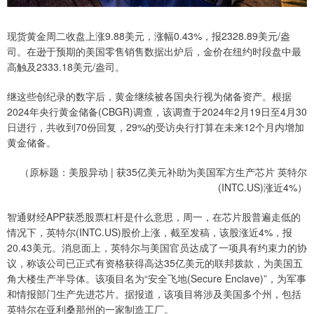
现货黄金周二收盘上涨9.88美元，涨幅0.43%，报2328.89美元/盎
司。在逊于预期的美国零售销售数据出炉后，金价在纽约时段盘中最
高触及2333.18美元/盎司。
继这些创纪录的数字后，黄金继续被各国央行视为储备资产。根据
2024年央行黄金储备(CBGR)调查，该调查于2024年2月19日至4月30
日进行，共收到70份回复，29%的受访央行打算在未来12个月内增加
黄金储备。
（原标题：美股异动 | 获35亿美元补助为美国军方生产芯片 英特尔
(INTC.US)涨近4%）
智通财经APP获悉股票杠杆是什么意思，周一，在芯片股普遍走低的
情况下，英特尔(INTC.US)股价上涨，截至发稿，该股涨近4%，报
20.43美元。消息面上，英特尔与美国官员达成了一项具有约束力的协
议，称该公司已正式有资格获得高达35亿美元的联邦拨款，为美国五
角大楼生产半导体。该项目名为“安全飞地(Secure Enclave)”，为军事
和情报部门生产先进芯片。据报道，该项目将涉及美国多个州，包括
英特尔在亚利桑那州的一家制造工厂。