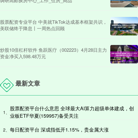
调研高邮换房中心_工作_住房_商品
股票配资专业平台 中美就TikTok达成基本框架共识，
美联储终于降息丨一周热点回顾
炒股10倍杠杆软件 鱼跃医疗（002223）4月28日主力
资金净买入598.48万元
最新文章
股票配资平台什么意思 全球最大AI算力超级单体建成，创
1、
业板ETF华夏(159957)备受关注
每日配资平台 深成指低开1.15%，贵金属大涨
2、