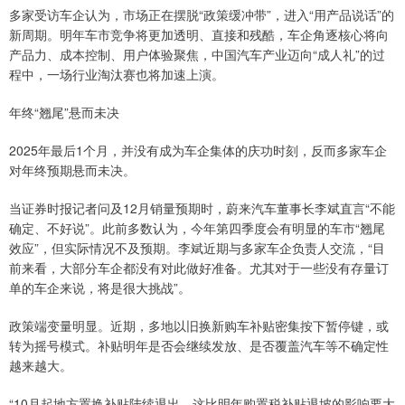
多家受访车企认为，市场正在摆脱“政策缓冲带”，进入“用产品说话”的
新周期。明年车市竞争将更加透明、直接和残酷，车企角逐核心将向
产品力、成本控制、用户体验聚焦，中国汽车产业迈向“成人礼”的过
程中，一场行业淘汰赛也将加速上演。
年终“翘尾”悬而未决
2025年最后1个月，并没有成为车企集体的庆功时刻，反而多家车企
对年终预期悬而未决。
当证券时报记者问及12月销量预期时，蔚来汽车董事长李斌直言“不能
确定、不好说”。此前多数认为，今年第四季度会有明显的车市“翘尾
效应”，但实际情况不及预期。李斌近期与多家车企负责人交流，“目
前来看，大部分车企都没有对此做好准备。尤其对于一些没有存量订
单的车企来说，将是很大挑战”。
政策端变量明显。近期，多地以旧换新购车补贴密集按下暂停键，或
转为摇号模式。补贴明年是否会继续发放、是否覆盖汽车等不确定性
越来越大。
“10月起地方置换补贴陆续退出，这比明年购置税补贴退坡的影响要大