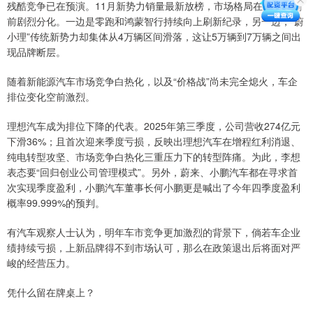
残酷竞争已在预演。11月新势力销量最新放榜，市场格局在年末冲刺
前剧烈分化。一边是零跑和鸿蒙智行持续向上刷新纪录，另一边，“蔚
小理”传统新势力却集体从4万辆区间滑落，这让5万辆到7万辆之间出
现品牌断层。
随着新能源汽车市场竞争白热化，以及“价格战”尚未完全熄火，车企
排位变化空前激烈。
理想汽车成为排位下降的代表。2025年第三季度，公司营收274亿元
下滑36%；且首次迎来季度亏损，反映出理想汽车在增程红利消退、
纯电转型攻坚、市场竞争白热化三重压力下的转型阵痛。为此，李想
表态要“回归创业公司管理模式”。另外，蔚来、小鹏汽车都在寻求首
次实现季度盈利，小鹏汽车董事长何小鹏更是喊出了今年四季度盈利
概率99.999%的预判。
有汽车观察人士认为，明年车市竞争更加激烈的背景下，倘若车企业
绩持续亏损，上新品牌得不到市场认可，那么在政策退出后将面对严
峻的经营压力。
凭什么留在牌桌上？