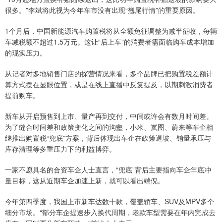
很多。”李斌将此视为今年车市没有出现“翘尾行情”的重要原因。
1个月后，中国新能源汽车购置税将从全额免征调整为减半征收，每辆
车减税额不超过1.5万元。这让“后上车”的消费者需面临购车成本增加
的现实压力。
从记者对多地销售门店的探营情况来看，多个品牌已把购置税差额计
算方式摆在显眼位置，或是在线上直播中反复提及，以期刺激消费者
提前购车。
新车从开启预售到上市、量产再到交付，中间或许会有数月时间差。
为了缝合时间差和政策变化之间的沟壑，小米、岚图、蔚来等车企相
继推出购置税“兜底”方案，背后体现出车企在政策退坡、销量承压与
库存清理等多重压力下的利益博弈。
一家不愿具名的合资车企人士直言，“兜底”背后主要指向车企年底冲
量目标，这从近期车企加速上新，就可以看出端倪。
今年第四季度，我国上市新车达数十款，覆盖轿车、SUV及MPV多个
细分市场。“部分车企提速步入换代周期，老款车型需要在年内完成去