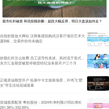
股市杠杆融资 和讯投顾孙鹏：超跌大幅反弹，明日大盘该如何走？
在线炒股放大网站 汉商集团拟购武汉客厅项目艺术大
厦B栋，交易作价尚未确定
炒股杠杆怎么收费 员工误导性表述、风控流于形式，
东方汇金期货被暂停期货经纪业务新开户三个月
正规原油期货开户 拓展中卡文旅新场景，许鸿飞“肥
女”寻宝活动花城落幕
宣城股票配资 粤桂股份：2024年净利预计同比增长
291.98%-332.69%