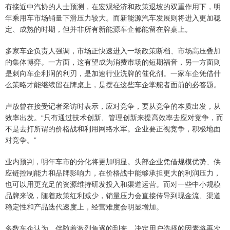
有接近中汽协的人士预测，在宏观经济和政策退坡的双重作用下，明
年乘用车市场销量下滑压力较大。而新能源汽车发展则将进入更加稳
定、成熟的时期，但并非所有新能源车企都能留在牌桌上。
多家车企负责人强调，市场正快速进入一场政策断档、市场高压叠加
的集体博弈。一方面，这有望成为消费市场的短期福音，另一方面则
是刺向车企利润的利刃，是加速行业洗牌的催化剂。一家车企凭借什
么策略才能继续留在牌桌上，是摆在这些车企掌舵者面前的必答题。
卢放曾在接受记者采访时表示，应对竞争，要从竞争的本质出发，从
效率出发。“只有通过技术创新、管理创新来提高效率去应对竞争，而
不是去打所谓的价格战和利用网络水军。企业要正视竞争，积极地面
对竞争。”
业内预判，明年车市的分化将更加明显。头部企业凭借规模优势、供
应链控制能力和品牌影响力，在价格战中能够承担更大的利润压力，
也可以用更充足的资源维持研发投入和渠道运营。而对一些中小规模
品牌来说，随着政策红利减少，销量压力会直接传导到现金流、渠道
稳定性和产品迭代速度上，经营难度会明显增加。
多数车企认为，伴随着激烈角逐的到来，决定用户选择的因素将再次