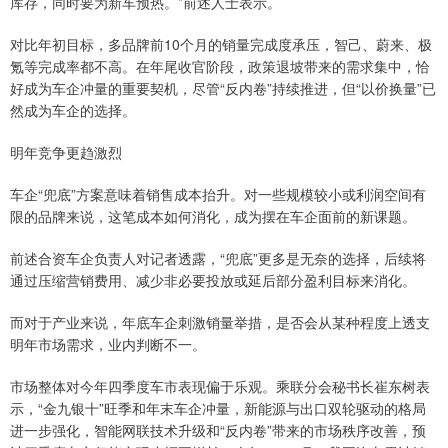
库存，同时要为新车预热。”前述人士表示。
对比年初目标，多品牌前10个月的销量完成度承压，智己、蔚来、极
氪等完成率都不高。在年尾收官阶段，政策退坡带来的需求集中，恰
好成为车企冲量的重要契机，尽管“反内卷”持续推进，但“以价换量”已
然成为车企的选择。
明年竞争更趋激烈
车企“兜底”方案意味着销售成本抬升。对一些规模较小或利润空间有
限的品牌来说，这笔成本如何消化，成为摆在车企面前的新课题。
前述合资车企负责人对记者透露，“兜底”更多是无奈的选择，后续将
通过压缩营销费用、减少非必要投放或延后部分盈利目标来消化。
而对于产业来说，年底车企刺激销量举措，是否会从某种程度上透支
明年市场需求，业内判断不一。
市场整体对今年四季度车市表现偏于乐观。乘联分会秘书长崔东树表
示，“金九银十”旺季和年末车企冲量，新能源与出口双轮驱动的格局
进一步强化，智能网联技术升级和“反内卷”带来的市场秩序改善，预