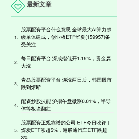
最新文章
股票配资平台什么意思 全球最大AI算力超
级单体建成，创业板ETF华夏(159957)备
1、
受关注
每日配资平台 深成指低开1.15%，贵金属
2、
大涨
青岛股票配资平台 连涨两日后，韩国股市
3、
跌到熔断
配资炒股技能 沪指午盘微涨0.01%，半导
4、
体等板块翻红
股票配资正规靠谱的公司 ETF今日收评 |
煤炭ETF涨超5%，港股通汽车ETF跌超
5、
3%