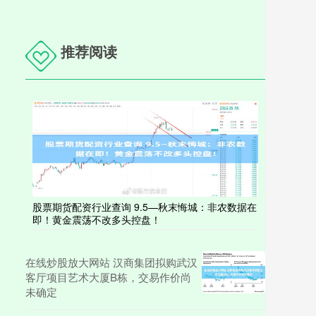
推荐阅读
股票期货配资行业查询 9.5—秋末悔城：非农数据在
即！黄金震荡不改多头控盘！
在线炒股放大网站 汉商集团拟购武汉
客厅项目艺术大厦B栋，交易作价尚
未确定